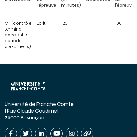
l'épreuve
minutes)
l'épreuve
CT (contrôle
Écrit
120
100
terminal -
pendant la
période
d'examens)
Université de Franche Comte
1 Rue Claude Goudimel
25000 Besançon