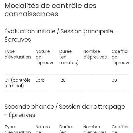
Modalités de contrôle des
connaissances
Évaluation initiale / Session principale -
Épreuves
Type
Nature
Durée
Nombre
Coefficie
d'évaluation
de
(en
d'épreuves
de
l'épreuve
minutes)
l'épreuve
CT (contrôle
Écrit
120
50
terminal)
Seconde chance / Session de rattrapage
- Épreuves
Type
Nature
Durée
Nombre
Coefficie
d'évaluation
de
(en
d'épreuves
de