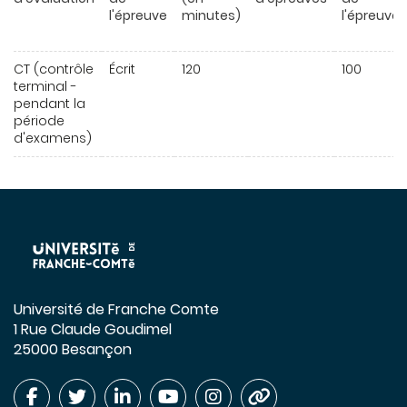
l'épreuve
minutes)
l'épreuve
CT (contrôle
Écrit
120
100
terminal -
pendant la
période
d'examens)
Université de Franche Comte
1 Rue Claude Goudimel
25000 Besançon