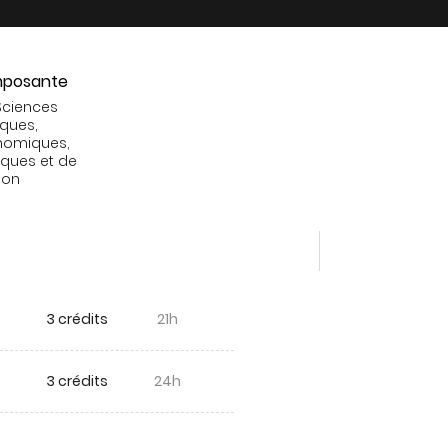
posante
Sciences
iques,
nomiques,
tiques et de
ion
3 crédits
21h
3 crédits
24h