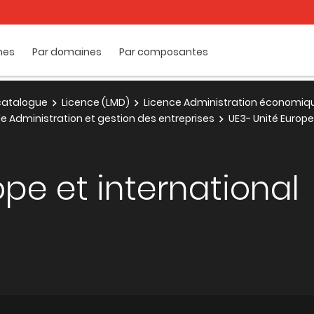
mes
Par domaines
Par composantes
e catalogue
Licence (LMD)
Licence Administration économique
e Administration et gestion des entreprises
UE3- Unité Europe
ope et international