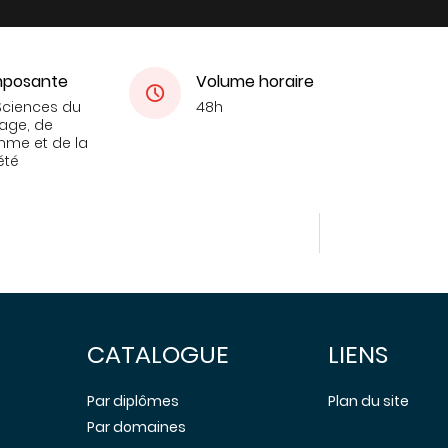
posante
Volume horaire
Sciences du
48h
age, de
mme et de la
été
CATALOGUE
LIENS
Par diplômes
Plan du site
Par domaines