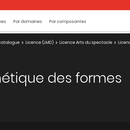
mes
Par domaines
Par composantes
e catalogue
Licence (LMD)
Licence Arts du spectacle
Licen
thétique des formes