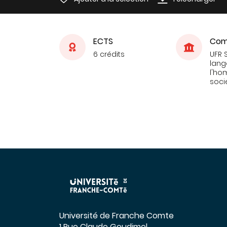
ECTS
Com
6 crédits
UFR 
lang
l'ho
soci
Université de Franche Comte
1 Rue Claude Goudimel