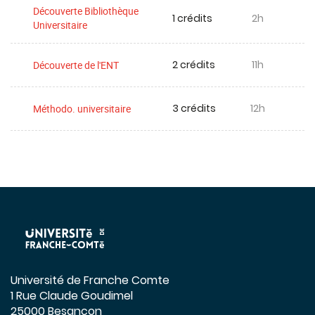
Découverte Bibliothèque
1 crédits
2h
Universitaire
2 crédits
11h
Découverte de l'ENT
3 crédits
12h
Méthodo. universitaire
Université de Franche Comte
1 Rue Claude Goudimel
25000 Besançon