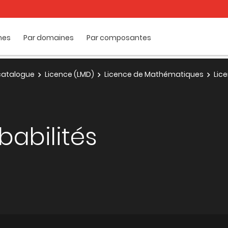
mes
Par domaines
Par composantes
e catalogue
Licence (LMD)
Licence de Mathématiques
Lic
babilités