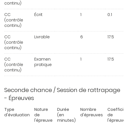
continu)
CC
Écrit
1
0.1
(contrôle
continu)
CC
Livrable
6
17.5
(contrôle
continu)
CC
Examen
1
17.5
(contrôle
pratique
continu)
Seconde chance / Session de rattrapage
- Épreuves
Type
Nature
Durée
Nombre
Coefficie
d'évaluation
de
(en
d'épreuves
de
l'épreuve
minutes)
l'épreuve