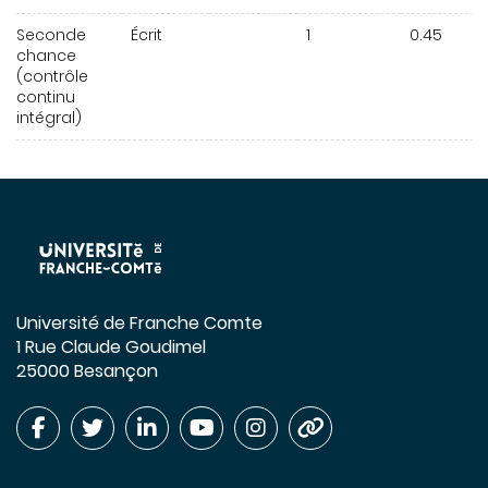
Seconde
Écrit
1
0.45
chance
(contrôle
continu
intégral)
Université de Franche Comte
1 Rue Claude Goudimel
25000 Besançon