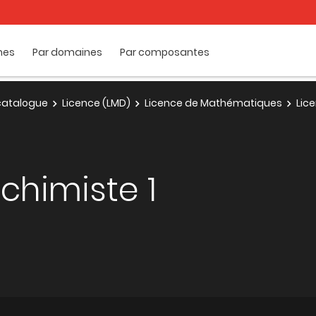
mes
Par domaines
Par composantes
e catalogue
Licence (LMD)
Licence de Mathématiques
Lic
chimiste 1