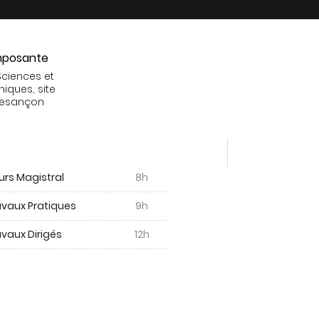
posante
Sciences et
niques, site
Besançon
urs Magistral
8h
avaux Pratiques
9h
vaux Dirigés
12h