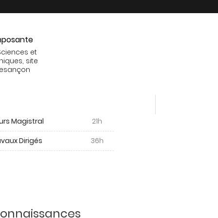
posante
Sciences et
niques, site
Besançon
urs Magistral
21h
vaux Dirigés
36h
 connaissances