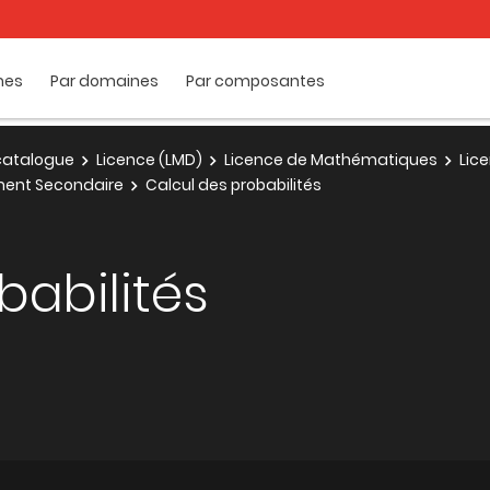
mes
Par domaines
Par composantes
e catalogue
Licence (LMD)
Licence de Mathématiques
Lic
ment Secondaire
Calcul des probabilités
babilités