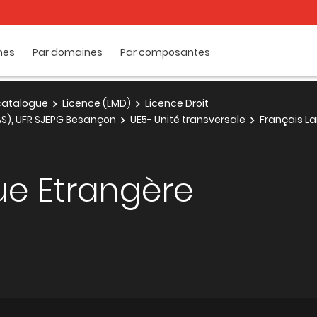
mes
Par domaines
Par composantes
e catalogue
Licence (LMD)
Licence Droit
.AS), UFR SJEPG Besançon
UE5- Unité transversale
Français L
ue Etrangère