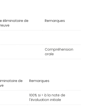
e éliminatoire de
Remarques
preuve
Compréhension
orale
liminatoire de
Remarques
uve
100% si > à la note de
l'évaluation initiale