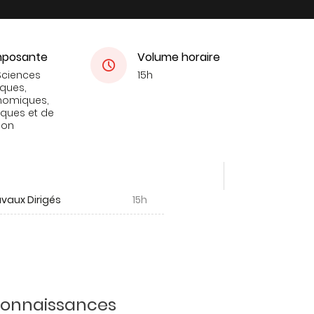
posante
Volume horaire
Sciences
15h
iques,
nomiques,
tiques et de
ion
vaux Dirigés
15h
 connaissances