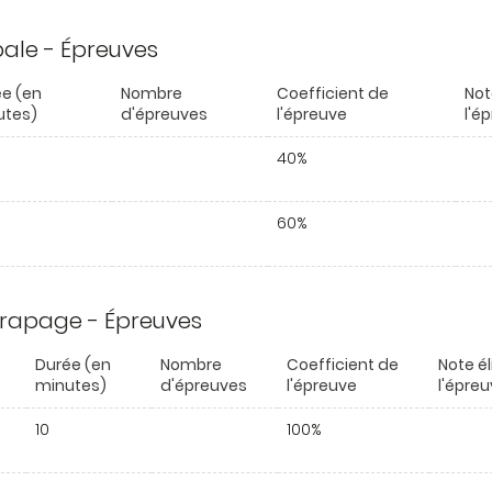
ipale - Épreuves
e (en
Nombre
Coefficient de
Not
utes)
d'épreuves
l'épreuve
l'é
40%
60%
trapage - Épreuves
Durée (en
Nombre
Coefficient de
Note é
minutes)
d'épreuves
l'épreuve
l'épre
10
100%