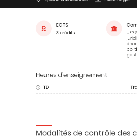
ECTS
Com
3 crédits
UFR 
jurid
éco
poli
gest
Heures d'enseignement
TD
Tra
Modalités de contrôle des