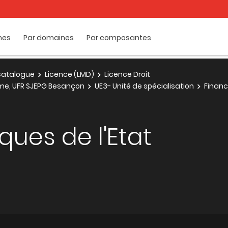
mes
Par domaines
Par composantes
e catalogue
Licence (LMD)
Licence Droit
ôme, UFR SJEPG Besançon
UE3- Unité de spécialisation
Financ
ques de l'Etat