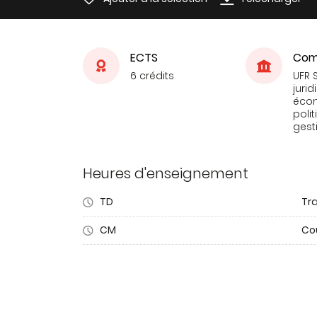
ECTS
Com
6 crédits
UFR 
jurid
éco
poli
gest
Heures d'enseignement
TD
Tra
CM
Co