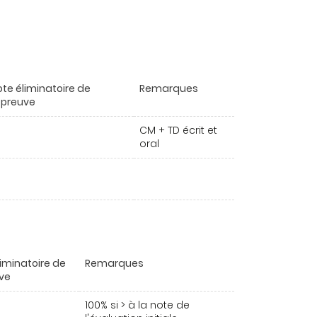
ote éliminatoire de
Remarques
'épreuve
CM + TD écrit et
oral
liminatoire de
Remarques
uve
100% si > à la note de