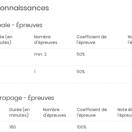
 connaissances
ipale - Épreuves
ée (en
Nombre
Coefficient de
N
utes)
d'épreuves
l'épreuve
l
min. 2
50%
1
50%
trapage - Épreuves
Durée (en
Nombre
Coefficient de
Note é
minutes)
d'épreuves
l'épreuve
l'épre
180
100%