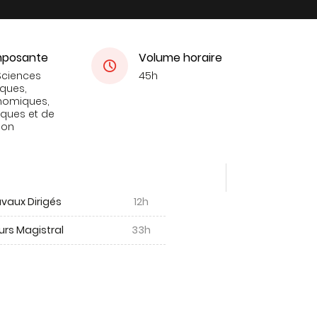
posante
Volume horaire
Sciences
45h
iques,
nomiques,
tiques et de
ion
vaux Dirigés
12h
urs Magistral
33h