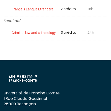
2 crédits
15h
Français Langue Etrangère
Facultatif
3 crédits
24h
Criminal law and criminology
Université de Franche Comte
1 Rue Claude Goudimel
25000 Besançon