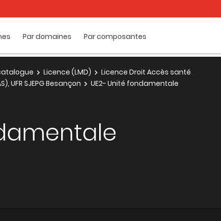
mes
Par domaines
Par composantes
e catalogue
Licence (LMD)
Licence Droit Accès santé
.AS), UFR SJEPG Besançon
UE2- Unité fondamentale
ndamentale