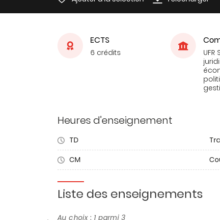
ECTS
Com
6 crédits
UFR 
jurid
éco
poli
gest
Heures d'enseignement
TD
Tra
CM
Co
Liste des enseignements
Au choix : 1 parmi 3