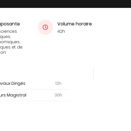
posante
Volume horaire
Sciences
42h
iques,
nomiques,
tiques et de
ion
vaux Dirigés
12h
urs Magistral
30h