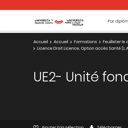
Par diplô
Accueil
Accueil
Formations
Feuilleter l
Licence Droit Licence, Option accès Santé (L
UE2- Unité fo
Ajouter à la sélection
Télécharger