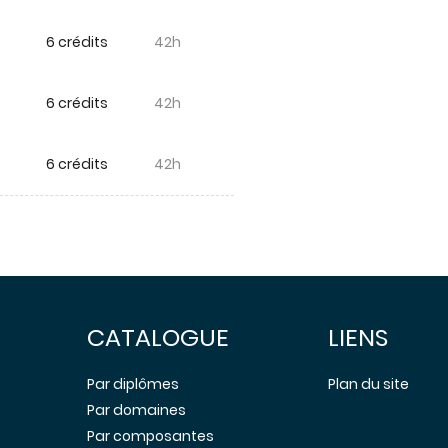
6 crédits
42h
6 crédits
42h
6 crédits
42h
CATALOGUE
LIENS
Par diplômes
Plan du site
Par domaines
Par composantes