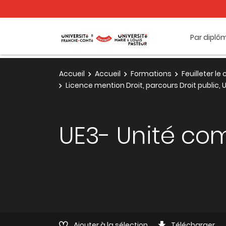
Par diplô
Accueil
Accueil
Formations
Feuilleter l
Licence mention Droit, parcours Droit public,
UE3- Unité co
Ajouter à la sélection
Télécharger