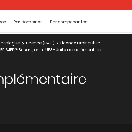
mes
Par domaines
Par composantes
e catalogue
Licence (LMD)
Licence Droit public
 UFR SJEPG Besançon
UE3- Unité complémentaire
mplémentaire