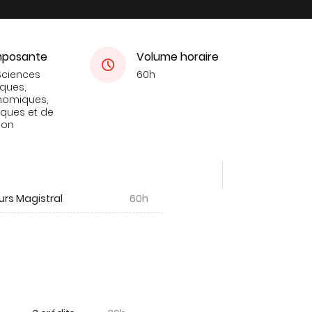
posante
Volume horaire
Sciences
60h
iques,
nomiques,
tiques et de
ion
urs Magistral
60h