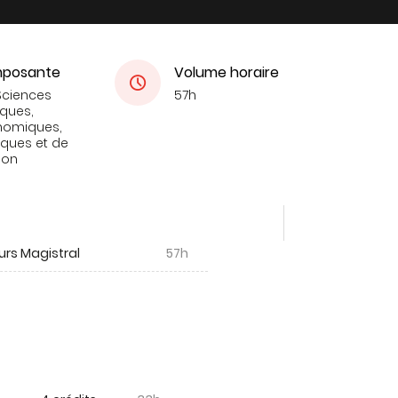
posante
Volume horaire
Sciences
57h
iques,
nomiques,
tiques et de
ion
urs Magistral
57h