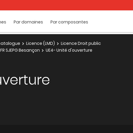
mes
Par domaines
Par composantes
e catalogue
Licence (LMD)
Licence Droit public
 UFR SJEPG Besançon
UE4- Unité d'ouverture
uverture