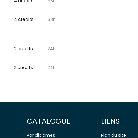
4 crédits
33h
4 crédits
33h
2 crédits
24h
2 crédits
24h
CATALOGUE
LIENS
Par diplômes
Plan du site