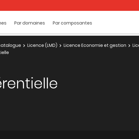
mes
Par domaines
Par composantes
e catalogue
Licence (LMD)
Licence Economie et gestion
Li
ielle
érentielle