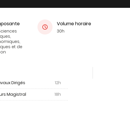
posante
Volume horaire
Sciences
30h
iques,
nomiques,
tiques et de
ion
vaux Dirigés
12h
urs Magistral
18h