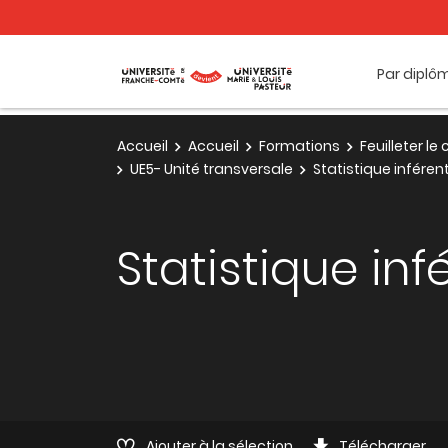
Par diplô
Accueil
Accueil
Formations
Feuilleter l
UE5- Unité transversale
Statistique inférent
Statistique inf
Ajouter à la sélection
Télécharger