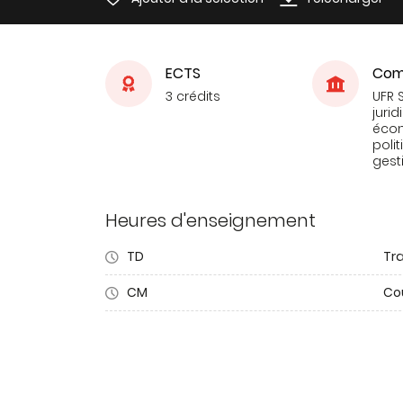
ECTS
Com
3 crédits
UFR 
jurid
éco
poli
gest
Heures d'enseignement
TD
Tra
CM
Co