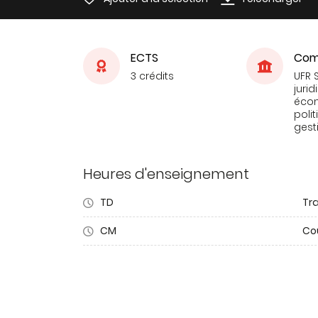
ECTS
Com
3 crédits
UFR 
jurid
éco
poli
gest
Heures d'enseignement
TD
Tra
CM
Co