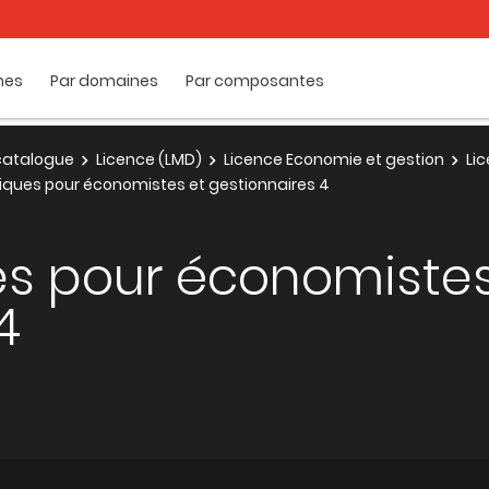
mes
Par domaines
Par composantes
e catalogue
Licence (LMD)
Licence Economie et gestion
Li
ues pour économistes et gestionnaires 4
s pour économistes
4