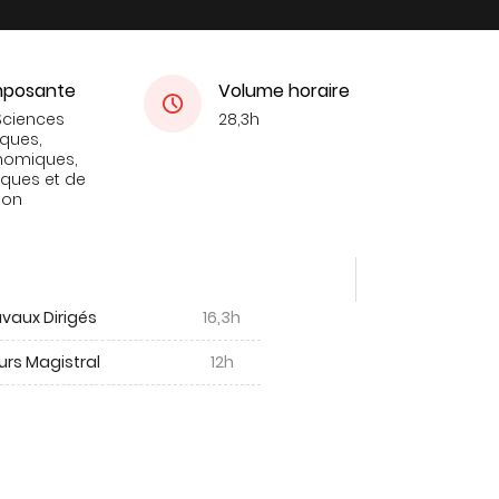
posante
Volume horaire
Sciences
28,3h
iques,
nomiques,
tiques et de
ion
vaux Dirigés
16,3h
urs Magistral
12h