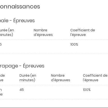
 connaissances
ipale - Épreuves
urée (en
Nombre
Coefficient de
inutes)
d'épreuves
l'épreuve
5
100%
trapage - Épreuves
 de
Durée (en
Nombre
Coefficient de
ve
minutes)
d'épreuves
l'épreuve
n
45
100%
ue