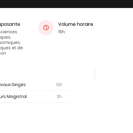
posante
Volume horaire
Sciences
15h
iques,
nomiques,
tiques et de
ion
vaux Dirigés
12h
urs Magistral
3h