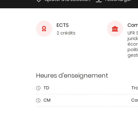
ECTS
Com
2 crédits
UFR 
jurid
éco
poli
gest
Heures d'enseignement
TD
Tra
CM
Co