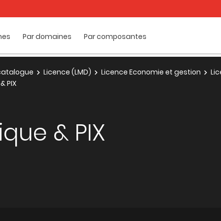
mes
Par domaines
Par composantes
e catalogue
Licence (LMD)
Licence Economie et gestion
Li
& PIX
ique & PIX