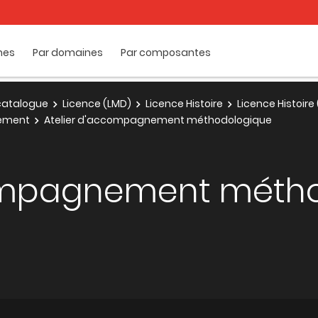
mes
Par domaines
Par composantes
e catalogue
Licence (LMD)
Licence Histoire
Licence Histoire
nnement
Atelier d'accompagnement méthodologique
compagnement méth