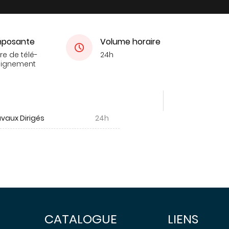
posante
Volume horaire
re de télé-
24h
eignement
vaux Dirigés
24h
CATALOGUE
LIENS