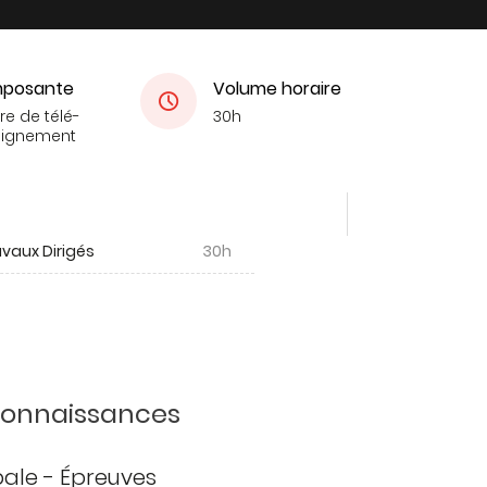
posante
Volume horaire
re de télé-
30h
eignement
vaux Dirigés
30h
 connaissances
ipale - Épreuves