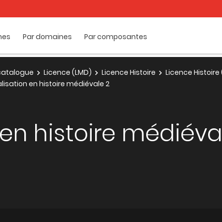
mes
Par domaines
Par composantes
e catalogue
Licence (LMD)
Licence Histoire
Licence Histoire
lisation en histoire médiévale 2
 en histoire médiéva