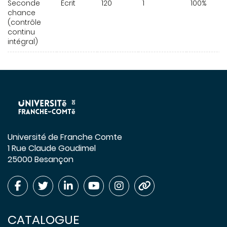
Seconde
Écrit
120
1
100%
chance
(contrôle
continu
intégral)
Université de Franche Comte
1 Rue Claude Goudimel
25000 Besançon
CATALOGUE