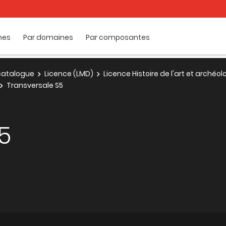
mes
Par domaines
Par composantes
e catalogue
Licence (LMD)
Licence Histoire de l'art et archéol
Transversale S5
5