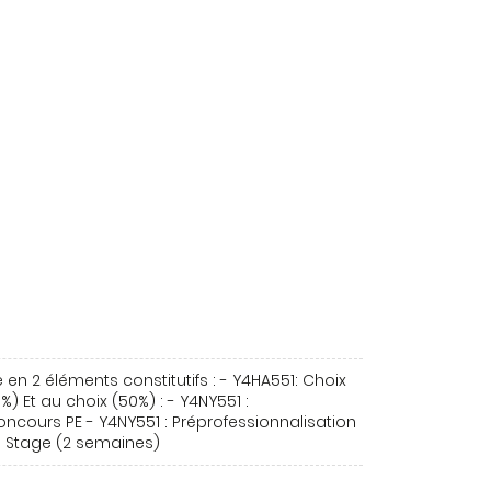
n 2 éléments constitutifs : - Y4HA551: Choix
%) Et au choix (50%) : - Y4NY551 :
oncours PE - Y4NY551 : Préprofessionnalisation
: Stage (2 semaines)