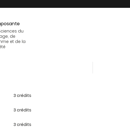
posante
Sciences du
age, de
mme et de la
été
3 crédits
3 crédits
3 crédits