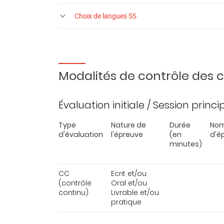
Choix de langues S5
Modalités de contrôle des
Évaluation initiale / Session princ
Type
Nature de
Durée
Nom
d'évaluation
l'épreuve
(en
d'é
minutes)
CC
Ecrit et/ou
(contrôle
Oral et/ou
continu)
Livrable et/ou
pratique