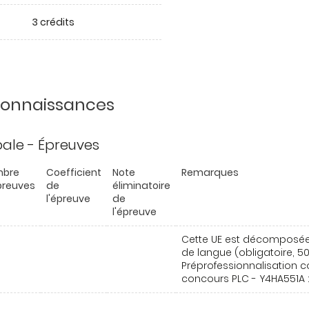
3 crédits
 connaissances
ipale - Épreuves
bre
Coefficient
Note
Remarques
preuves
de
éliminatoire
l'épreuve
de
l'épreuve
Cette UE est décomposée e
de langue (obligatoire, 50
Préprofessionnalisation c
concours PLC - Y4HA551A 