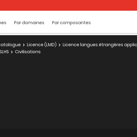
mes
Par domaines
Par composantes
e catalogue
Licence (LMD)
Licence langues étrangères appli
SLHS
Civilisations