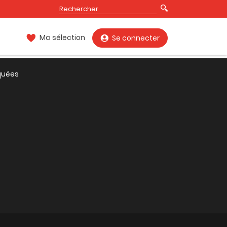
Ma sélection
Se connecter
quées