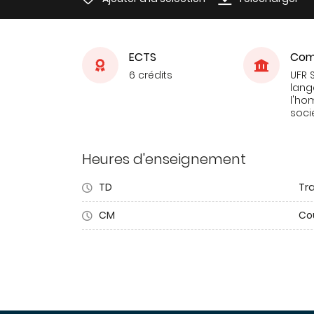
ECTS
Com
6 crédits
UFR 
lang
l'ho
soci
Heures d'enseignement
TD
Tra
CM
Co