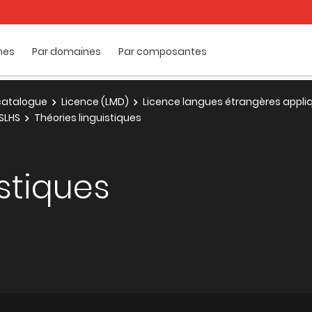
mes
Par domaines
Par composantes
e catalogue
Licence (LMD)
Licence langues étrangères appli
SLHS
Théories linguistiques
istiques