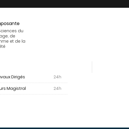
posante
Sciences du
age, de
mme et de la
été
vaux Dirigés
24h
urs Magistral
24h