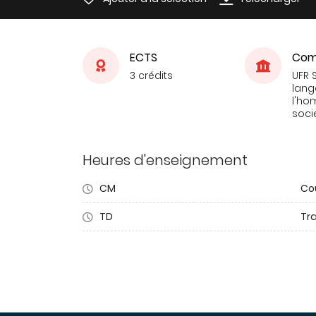
ECTS
Com
3 crédits
UFR 
lang
l'ho
soci
Heures d'enseignement
CM
Co
TD
Tra