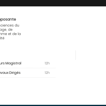
posante
Sciences du
age, de
mme et de la
été
urs Magistral
12h
vaux Dirigés
12h