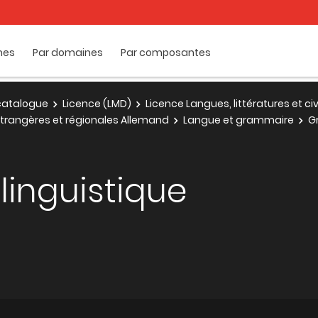
mes
Par domaines
Par composantes
e catalogue
Licence (LMD)
Licence Langues, littératures et ci
s étrangères et régionales Allemand
Langue et grammaire
G
linguistique