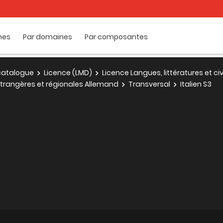
mes
Par domaines
Par composantes
e catalogue
Licence (LMD)
Licence Langues, littératures et ci
s étrangères et régionales Allemand
Transversal
Italien S3