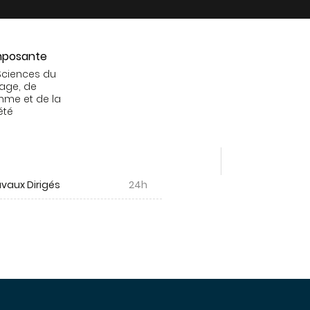
posante
Sciences du
age, de
mme et de la
été
vaux Dirigés
24h