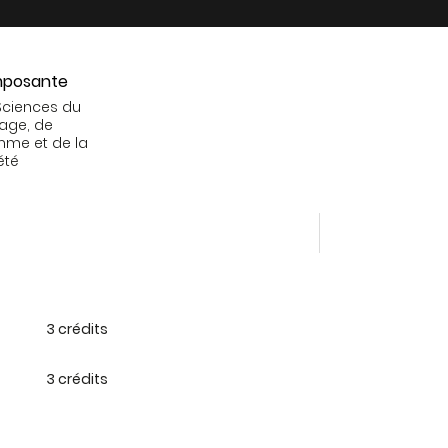
posante
Sciences du
age, de
mme et de la
été
3 crédits
3 crédits