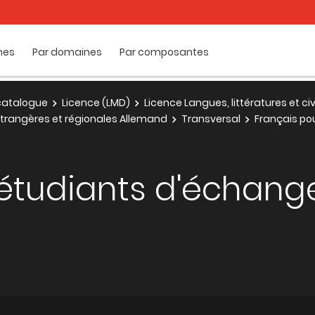
mes
Par domaines
Par composantes
e catalogue
Licence (LMD)
Licence Langues, littératures et ci
s étrangères et régionales Allemand
Transversal
Français po
 étudiants d'échang