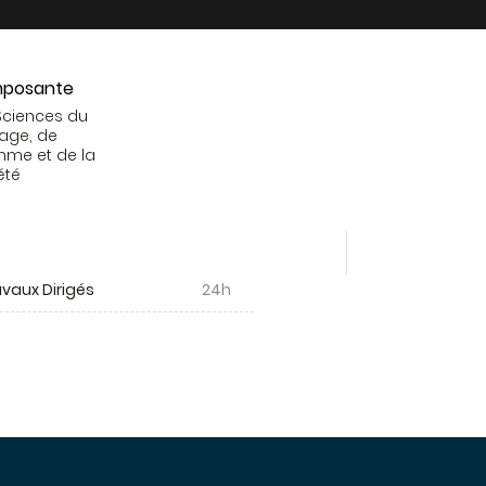
posante
Sciences du
age, de
mme et de la
été
vaux Dirigés
24h