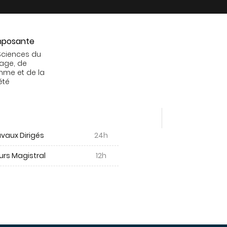
posante
Sciences du
age, de
mme et de la
été
vaux Dirigés
24h
urs Magistral
12h