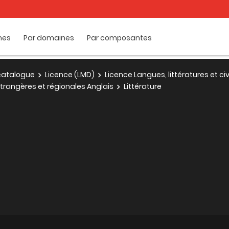
mes
Par domaines
Par composantes
e catalogue
Licence (LMD)
Licence Langues, littératures et ci
 étrangères et régionales Anglais
Littérature