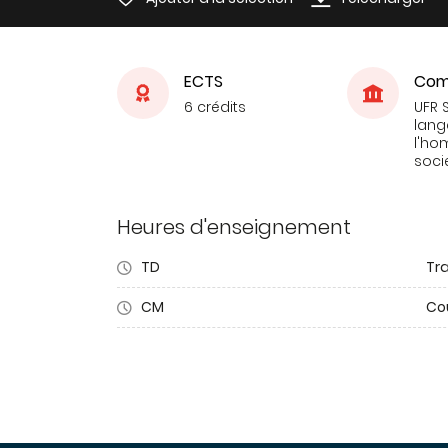
ECTS
Com
6 crédits
UFR 
lang
l'ho
soci
Heures d'enseignement
TD
Tra
CM
Co