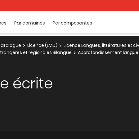
mes
Par domaines
Par composantes
e catalogue
Licence (LMD)
Licence Langues, littératures et ci
 étrangères et régionales Bilangue
Approfondissement langue 
e écrite