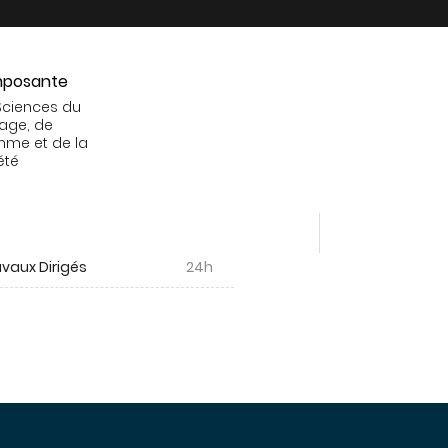
posante
Sciences du
age, de
mme et de la
été
vaux Dirigés
24h