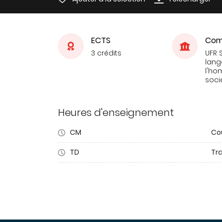
ECTS
Com
3 crédits
UFR 
lang
l'ho
soci
Heures d'enseignement
CM
Co
TD
Tra