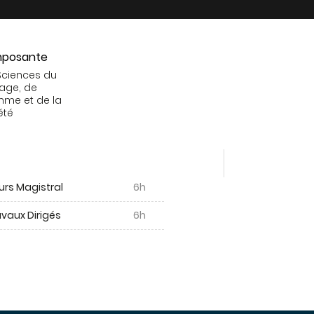
posante
Sciences du
age, de
mme et de la
été
urs Magistral
6h
vaux Dirigés
6h