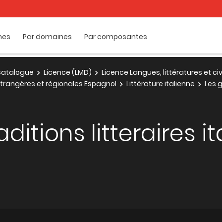
mes
Par domaines
Par composantes
e catalogue
Licence (LMD)
Licence Langues, littératures et ci
 étrangères et régionales Espagnol
Littérature italienne
Les g
ditions litteraires i