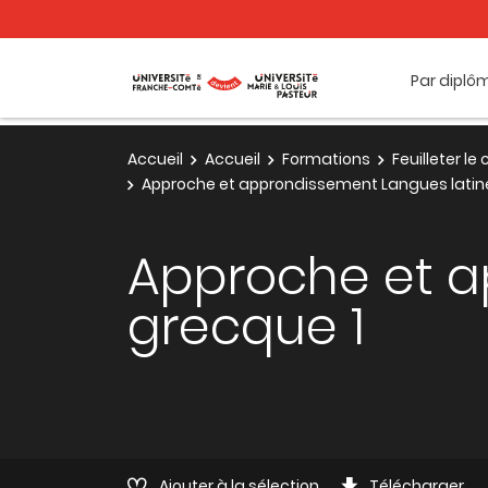
Par diplô
Accueil
Accueil
Formations
Feuilleter l
Approche et approndissement Langues latine
Approche et a
grecque 1
Ajouter à la sélection
Télécharger