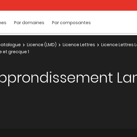
mes
Par domaines
Par composantes
e catalogue
Licence (LMD)
Licence Lettres
Licence Lettres 
 et grecque 1
pprondissement Lan