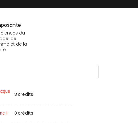
posante
Sciences du
age, de
mme et de la
été
ecque
3 crédits
3 crédits
ine 1