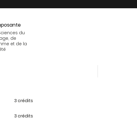
posante
Sciences du
age, de
mme et de la
été
3 crédits
3 crédits