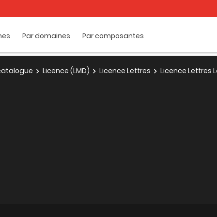
mes
Par domaines
Par composantes
e catalogue
Licence (LMD)
Licence Lettres
Licence Lettres