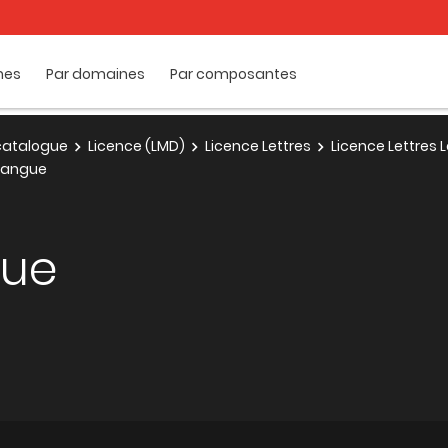
mes
Par domaines
Par composantes
e catalogue
Licence (LMD)
Licence Lettres
Licence Lettres
Langue
gue