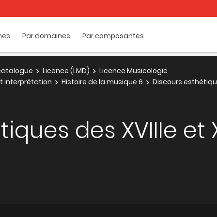
mes
Par domaines
Par composantes
e catalogue
Licence (LMD)
Licence Musicologie
t interprétation
Histoire de la musique 6
Discours esthétique
iques des XVIIIe et 