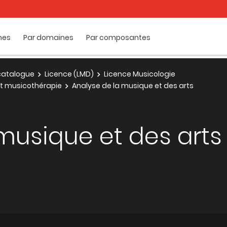
mes
Par domaines
Par composantes
e catalogue
Licence (LMD)
Licence Musicologie
et musicothérapie
Analyse de la musique et des arts
musique et des arts