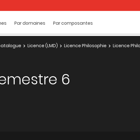
mes
Par domaines
Par composantes
e catalogue
Licence (LMD)
Licence Philosophie
Licence Phil
semestre 6