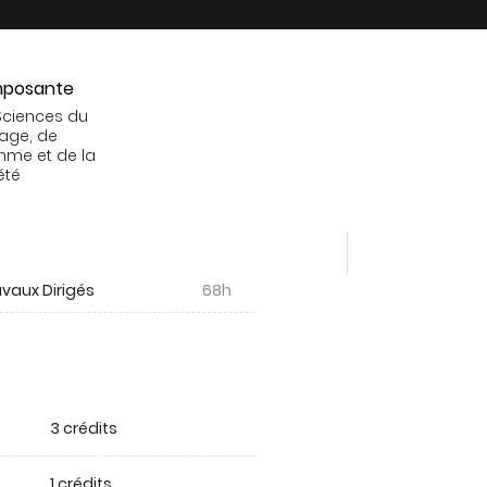
posante
Sciences du
age, de
mme et de la
été
vaux Dirigés
68h
3 crédits
1 crédits