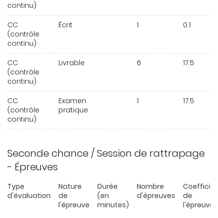
continu)
CC
Écrit
1
0.1
(contrôle
continu)
CC
Livrable
6
17.5
(contrôle
continu)
CC
Examen
1
17.5
(contrôle
pratique
continu)
Seconde chance / Session de rattrapage
- Épreuves
Type
Nature
Durée
Nombre
Coefficie
d'évaluation
de
(en
d'épreuves
de
l'épreuve
minutes)
l'épreuve