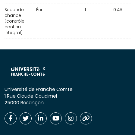
Seconde
Écrit
1
0.45
chance
(contrôle
continu
intégral)
Université de Franche Comte
1 Rue Claude Goudimel
25000 Besançon