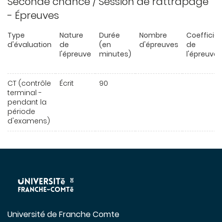
Seconde chance / Session de rattrapage
- Épreuves
Type
Nature
Durée
Nombre
Coefficie
d'évaluation
de
(en
d'épreuves
de
l'épreuve
minutes)
l'épreuve
CT (contrôle
Écrit
90
terminal -
pendant la
période
d'examens)
Université de Franche Comte