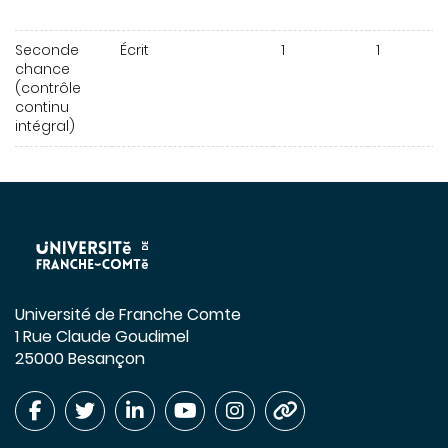
Seconde
Écrit
1
1
chance
(contrôle
continu
intégral)
Université de Franche Comte
1 Rue Claude Goudimel
25000 Besançon