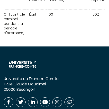
l'épreuve
minutes)
l'épreuve
CT (contrôle
Écrit
60
1
100%
terminal -
pendant la
période
d'examens)
Université de Franche Comte
1 Rue Claude Goudimel
25000 Besançon