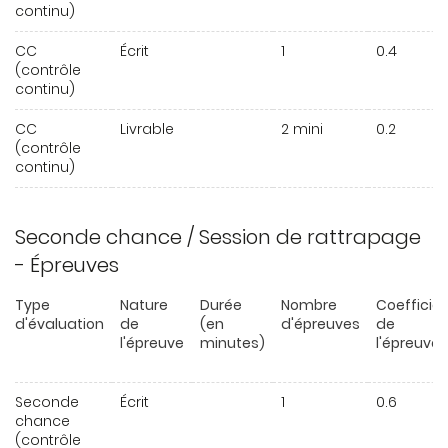
continu)
CC
Écrit
1
0.4
(contrôle
continu)
CC
Livrable
2 mini
0.2
(contrôle
continu)
Seconde chance / Session de rattrapage
- Épreuves
Type
Nature
Durée
Nombre
Coefficie
d'évaluation
de
(en
d'épreuves
de
l'épreuve
minutes)
l'épreuve
Seconde
Écrit
1
0.6
chance
(contrôle