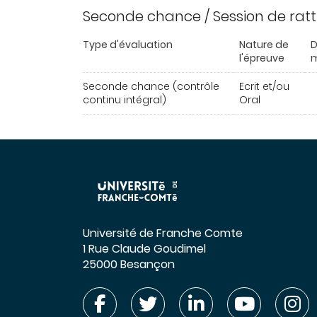
Seconde chance / Session de rat
Type d'évaluation
Nature de
D
l'épreuve
m
Seconde chance (contrôle
Ecrit et/ou
continu intégral)
Oral
Université de Franche Comte
1 Rue Claude Goudimel
25000 Besançon