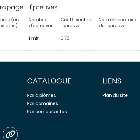
trapage - Épreuves
urée (en
Nombre
Coefficient de
Note éliminatoire
inutes)
d'épreuves
l'épreuve
de l'épreuve
1 mini
0.75
CATALOGUE
LIENS
Par diplômes
Plan du site
Par domaines
Par composantes