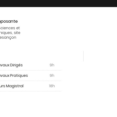
posante
Sciences et
niques, site
Besançon
vaux Dirigés
9h
avaux Pratiques
9h
urs Magistral
18h