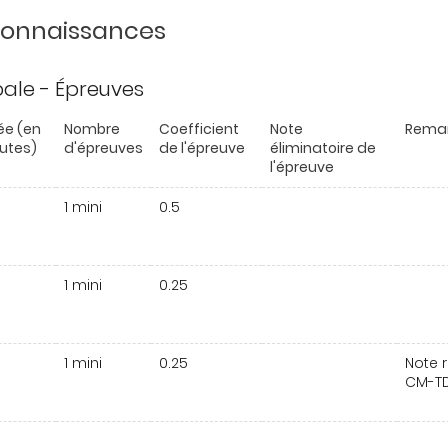
 connaissances
ipale - Épreuves
ée (en
Nombre
Coefficient
Note
Rema
utes)
d'épreuves
de l'épreuve
éliminatoire de
l'épreuve
1 mini
0.5
1 mini
0.25
1 mini
0.25
Note 
CM-TD