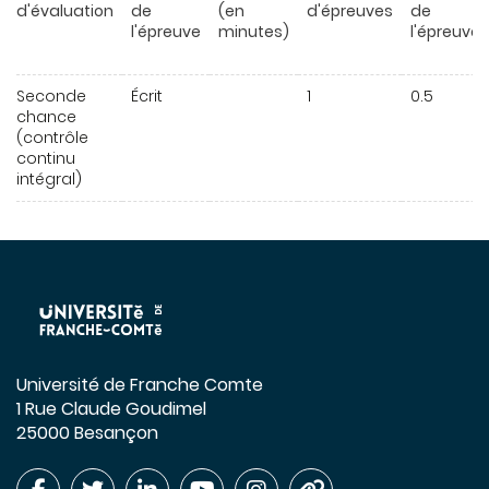
d'évaluation
de
(en
d'épreuves
de
l'épreuve
minutes)
l'épreuve
Seconde
Écrit
1
0.5
chance
(contrôle
continu
intégral)
Université de Franche Comte
1 Rue Claude Goudimel
25000 Besançon