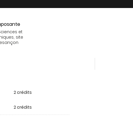
posante
Sciences et
niques, site
Besançon
2 crédits
2 crédits