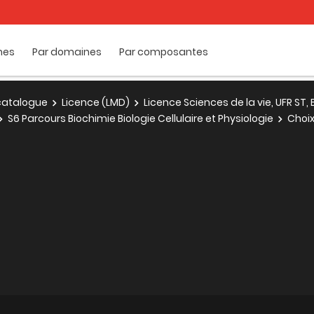
mes
Par domaines
Par composantes
e catalogue
Licence (LMD)
Licence Sciences de la vie, UFR ST
S6 Parcours Biochimie Biologie Cellulaire et Physiologie
Choi