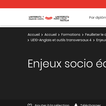
Par diplô
Accueil
Accueil
Formations
Feuilleter l
UE10-Anglais et outils transversaux 4
Enjeu
Enjeux socio 
Ajouter à la sélection
Télécharger