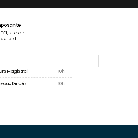
posante
TGI, site de
béliard
urs Magistral
10h
vaux Dirigés
10h