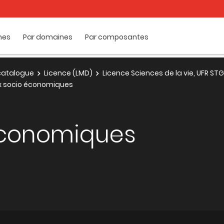
mes
Par domaines
Par composantes
e catalogue
Licence (LMD)
Licence Sciences de la vie, UFR STG
x socio économiques
économiques