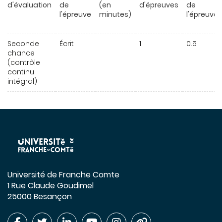
d'évaluation
de
(en
d'épreuves
de
l'épreuve
minutes)
l'épreuve
Seconde
Écrit
1
0.5
chance
(contrôle
continu
intégral)
Université de Franche Comte
1 Rue Claude Goudimel
25000 Besançon