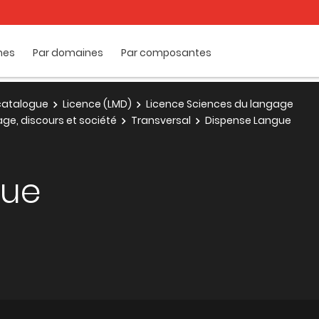
mes
Par domaines
Par composantes
e catalogue
Licence (LMD)
Licence Sciences du langage
ge, discours et société
Transversal
Dispense Langue
gue