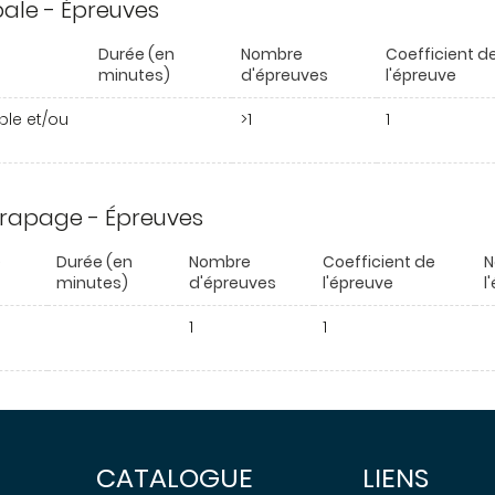
ipale - Épreuves
Durée (en
Nombre
Coefficient d
minutes)
d'épreuves
l'épreuve
able et/ou
>1
1
trapage - Épreuves
e
Durée (en
Nombre
Coefficient de
N
minutes)
d'épreuves
l'épreuve
l
1
1
CATALOGUE
LIENS