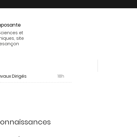
posante
Sciences et
niques, site
Besançon
vaux Dirigés
18h
 connaissances