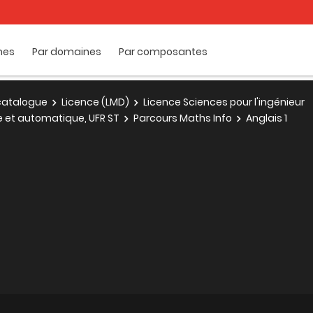
mes
Par domaines
Par composantes
e catalogue
Licence (LMD)
Licence Sciences pour l'ingénieur
ue et automatique, UFR ST
Parcours Maths Info
Anglais 1