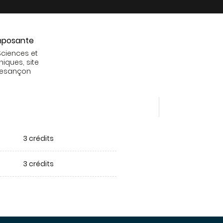
posante
Sciences et
niques, site
Besançon
3 crédits
3 crédits