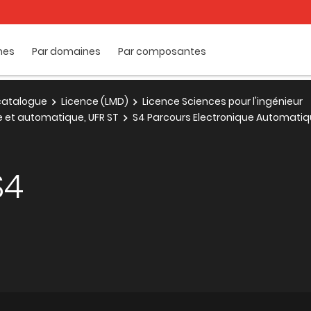
mes
Par domaines
Par composantes
e catalogue
Licence (LMD)
Licence Sciences pour l'ingénieur
ue et automatique, UFR ST
S4 Parcours Electronique Automati
S4